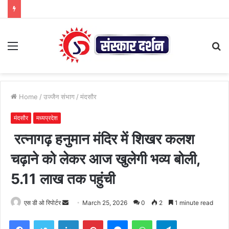
Menu
S
fo
Home
/
उज्जैन संभाग
/
मंदसौर
मंदसौर
मध्यप्रदेश
रत्नागढ़ हनुमान मंदिर में शिखर कलश
चढ़ाने को लेकर आज खुलेगी भव्य बोली,
5.11 लाख तक पहुंची
Send
एस डी ओ रिपोर्टर
March 25, 2026
0
2
1 minute read
an
Facebook
Twitter
LinkedIn
Pinterest
Messenger
WhatsApp
Telegram
email