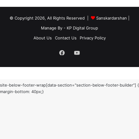
© Copyright 2026, All Rights Reserved |
Sanskardarshan
|
Manage By - KP Digital Group
About Us
Contact Us
Privacy Policy
Facebook
YouTube
site-below-footer-wrap[data-section="section-below-footer-builder"] {
margin-bottom: 40px;}