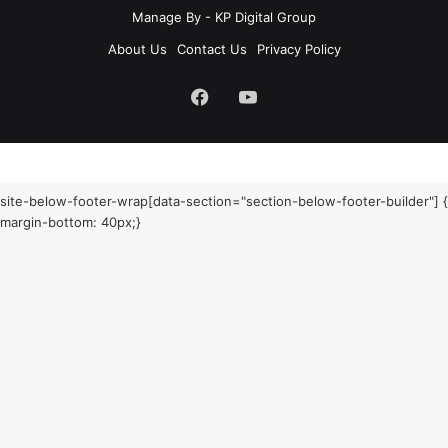
Manage By - KP Digital Group
About Us
Contact Us
Privacy Policy
Facebook
YouTube
site-below-footer-wrap[data-section="section-below-footer-builder"] {
margin-bottom: 40px;}