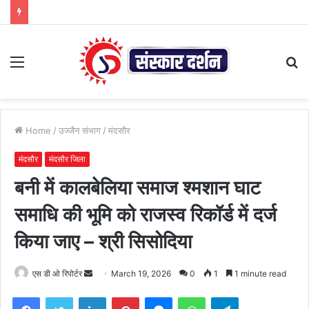
Menu
S
fo
Home
/
उज्जैन संभाग
/
मंदसौर
मंदसौर
मंदसौर जिला
बनी में कालबेलिया समाज श्मशान घाट
समाधि की भूमि को राजस्व रिकॉर्ड में दर्ज
किया जाए – श्री सिसोदिया
Send
एस डी ओ रिपोर्टर
March 19, 2026
0
1
1 minute read
an
Facebook
Twitter
LinkedIn
Pinterest
Messenger
WhatsApp
Telegram
email