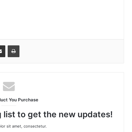
senger
Share via Email
Print
duct You Purchase
 list to get the new updates!
or sit amet, consectetur.