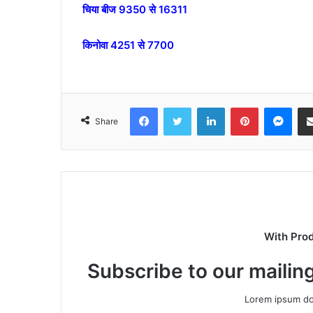
चिया बीज 9350 से 16311
किनोवा 4251 से 7700
Facebook
Twitter
LinkedIn
Pinterest
Mes
Share
With Pro
Subscribe to our mailing
Lorem ipsum dol