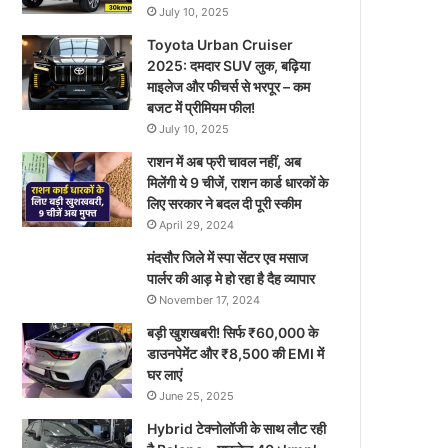
July 10, 2025
Toyota Urban Cruiser
2025: दमदार SUV लुक, बढ़िया
माइलेज और फीचर्स से भरपूर – कम
बजट में प्रीमियम फील!
July 10, 2025
राशन में अब फ्री चावल नहीं, अब
मिलेंगी ये 9 चीजें, राशन कार्ड धारकों के
लिए सरकार ने बदल दी पूरी स्कीम
April 29, 2024
मंदसौर जिले में स्पा सेंटर एव मसाज
पार्लर की आड़ मे हो रहा है दैह व्यापार
November 17, 2024
बड़ी खुशखबरी! सिर्फ ₹60,000 के
डाउनपेमेंट और ₹8,500 की EMI में
घर लाएं
June 25, 2025
Hybrid टेक्नोलॉजी के साथ लौट रही