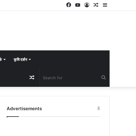
Facebook
YouTube
Log
Random
Sidebar
In
Article
्क
कृषि दर्शन
Random
Search
Article
for
Advertisements