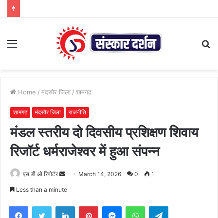
Menu
S
fo
Home
/
मंदसौर जिला
/
शामगढ़
शामगढ़
मंदसौर जिला
राजनीति
मंडल स्तरीय दो दिवसीय प्रशिक्षण शिवाय
रिजॉर्ट धर्मराजेश्वर में हुआ संपन्न
Send
एस डी ओ रिपोर्टर
March 14, 2026
0
1
an
Less than a minute
email
Facebook
Twitter
LinkedIn
Pinterest
Messenger
WhatsApp
Telegram