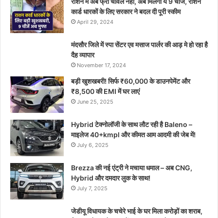
राशन में अब फ्री चावल नहीं, अब मिलेंगी ये 9 चीजें, राशन
कार्ड धारकों के लिए सरकार ने बदल दी पूरी स्कीम
April 29, 2024
मंदसौर जिले में स्पा सेंटर एव मसाज पार्लर की आड़ मे हो रहा है
दैह व्यापार
November 17, 2024
बड़ी खुशखबरी! सिर्फ ₹60,000 के डाउनपेमेंट और
₹8,500 की EMI में घर लाएं
June 25, 2025
Hybrid टेक्नोलॉजी के साथ लौट रही है Baleno –
माइलेज 40+kmpl और कीमत आम आदमी की जेब में!
July 6, 2025
Brezza की नई एंट्री ने मचाया धमाल – अब CNG,
Hybrid और दमदार लुक के साथ!
July 7, 2025
जेडीयू विधायक के चचेरे भाई के घर मिला करोड़ों का शराब,