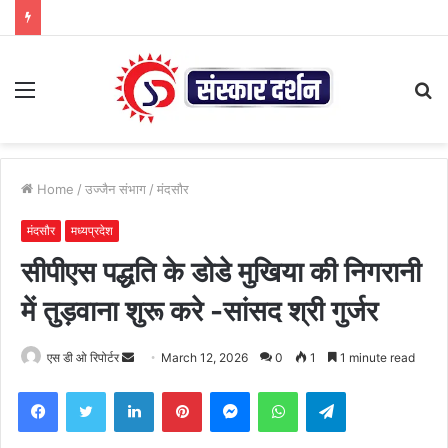
Menu
S
fo
Home
/
उज्जैन संभाग
/
मंदसौर
मंदसौर
मध्यप्रदेश
सीपीएस पद्धति के डोडे मुखिया की निगरानी
में तुड़वाना शुरू करे -सांसद श्री गुर्जर
Send
एस डी ओ रिपोर्टर
March 12, 2026
0
1
1 minute read
an
Facebook
Twitter
LinkedIn
Pinterest
Messenger
WhatsApp
Telegram
email