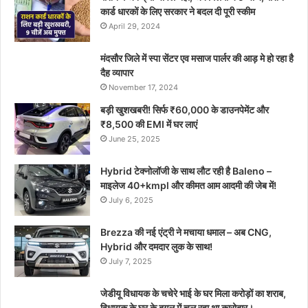
कार्ड धारकों के लिए सरकार ने बदल दी पूरी स्कीम
April 29, 2024
मंदसौर जिले में स्पा सेंटर एव मसाज पार्लर की आड़ मे हो रहा है
दैह व्यापार
November 17, 2024
बड़ी खुशखबरी! सिर्फ ₹60,000 के डाउनपेमेंट और
₹8,500 की EMI में घर लाएं
June 25, 2025
Hybrid टेक्नोलॉजी के साथ लौट रही है Baleno –
माइलेज 40+kmpl और कीमत आम आदमी की जेब में!
July 6, 2025
Brezza की नई एंट्री ने मचाया धमाल – अब CNG,
Hybrid और दमदार लुक के साथ!
July 7, 2025
जेडीयू विधायक के चचेरे भाई के घर मिला करोड़ों का शराब,
विधायक के घर के बगल में चल रहा था कारोबार।