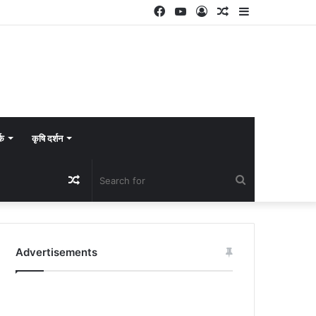
Facebook
YouTube
Log
Random
Sidebar
In
Article
्क
कृषि दर्शन
Random
Search
Article
for
Advertisements