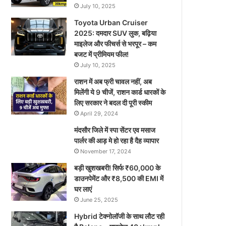
July 10, 2025
Toyota Urban Cruiser
2025: दमदार SUV लुक, बढ़िया
माइलेज और फीचर्स से भरपूर – कम
बजट में प्रीमियम फील!
July 10, 2025
राशन में अब फ्री चावल नहीं, अब
मिलेंगी ये 9 चीजें, राशन कार्ड धारकों के
लिए सरकार ने बदल दी पूरी स्कीम
April 29, 2024
मंदसौर जिले में स्पा सेंटर एव मसाज
पार्लर की आड़ मे हो रहा है दैह व्यापार
November 17, 2024
बड़ी खुशखबरी! सिर्फ ₹60,000 के
डाउनपेमेंट और ₹8,500 की EMI में
घर लाएं
June 25, 2025
Hybrid टेक्नोलॉजी के साथ लौट रही