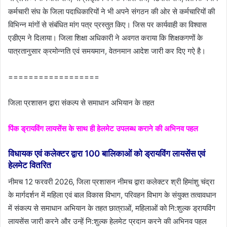
कर्मचारी संघ के जिला पदाधिकारियों ने भी अपने संगठन की ओर से कर्मचारियों की
विभिन्‍न मांगों से संबंधित मांग पत्र प्रस्‍तुत किए। जिस पर कार्यवाही का विश्‍वास
एडीएम ने दिलाया। जिला शिक्षा अधिकारी ने अवगत कराया कि शिक्षकगणों के
पात्रतानुसार क्रमोन्‍नति एवं समयमान, वेतनमान आदेश जारी कर दिए गऐ है।
==================
जिला प्रशासन द्वारा संकल्‍प से समाधान अभियान के तहत
पिंक ड्रायविंग लायसेंस के साथ ही हेलमेट उपलब्‍ध कराने की अभिनव पहल
विधायक एवं कलेक्‍टर द्वारा 100 बालिकाओं को ड्रायविंग लायसेंस एवं
हेलमेट वितरित
नीमच 12 फरवरी 2026, जिला प्रशासन नीमच द्वारा कलेक्‍टर श्री हिमांशु चंद्रा
के मार्गदर्शन में महिला एवं बा‍ल विकास विभाग, परिवहन विभाग के संयुक्‍त तत्‍वावधान
में संकल्‍प से समाधान अभियान के तहत छात्राओं, महिलाओं को नि:शुल्‍क ड्रायविंग
लायसेंस जारी करने और उन्‍हें नि:शुल्‍क हेलमेट प्रदान करने की अभिनव पहल