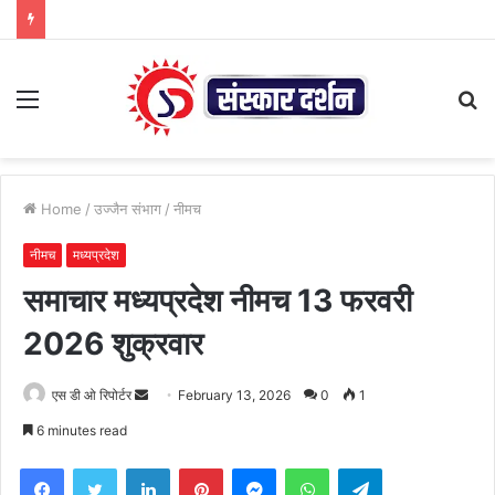
Menu
S
fo
Home
/
उज्जैन संभाग
/
नीमच
नीमच
मध्यप्रदेश
समाचार मध्यप्रदेश नीमच 13 फरवरी
2026 शुक्रवार
Send
एस डी ओ रिपोर्टर
February 13, 2026
0
1
an
6 minutes read
email
Facebook
Twitter
LinkedIn
Pinterest
Messenger
WhatsApp
Telegram