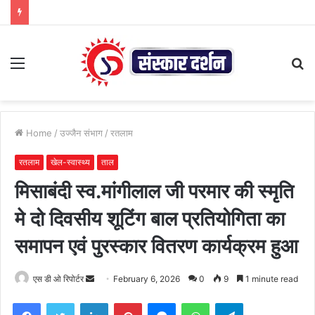
Menu
S
fo
Home
/
उज्जैन संभाग
/
रतलाम
रतलाम
खेल-स्वास्थ्य
ताल
मिसाबंदी स्व.मांगीलाल जी परमार की स्मृति
मे दो दिवसीय शूटिंग बाल प्रतियोगिता का
समापन एवं पुरस्कार वितरण कार्यक्रम हुआ
Send
एस डी ओ रिपोर्टर
February 6, 2026
0
9
1 minute read
an
Facebook
Twitter
LinkedIn
Pinterest
Messenger
WhatsApp
Telegram
email