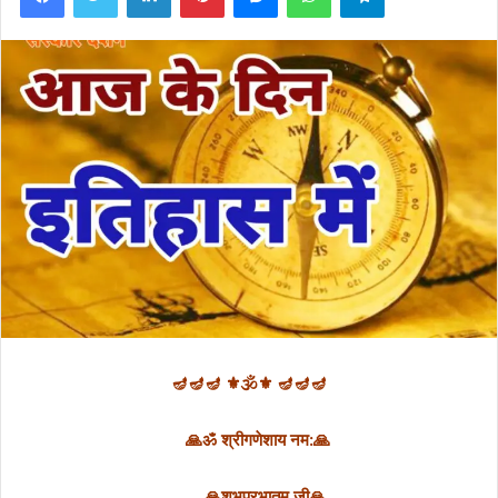
🪔🪔🪔 ⚜🕉⚜ 🪔🪔🪔
🙏ॐ श्रीगणेशाय नम:🙏
🙏शुभप्रभातम् जी🙏