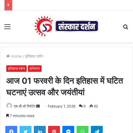
Menu
S
fo
Home
/
इतिहास दर्शन
इतिहास दर्शन
हरियाणा
आज 01 फरवरी के दिन इतिहास में घटित
घटनाएं उत्सव और जयंतीयां
Send
एस डी ओ रिपोर्टर
February 1, 2026
0
62
an
7 minutes read
email
Facebook
Twitter
LinkedIn
Pinterest
Messenger
WhatsApp
Telegram