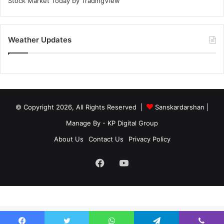
Stock Market Today
by TradingView
Weather Updates
© Copyright 2026, All Rights Reserved |
Sanskardarshan
|
Manage By - KP Digital Group
About Us
Contact Us
Privacy Policy
Facebook
YouTube
site-below-footer-wrap[data-section="section-below-footer-builder"] {