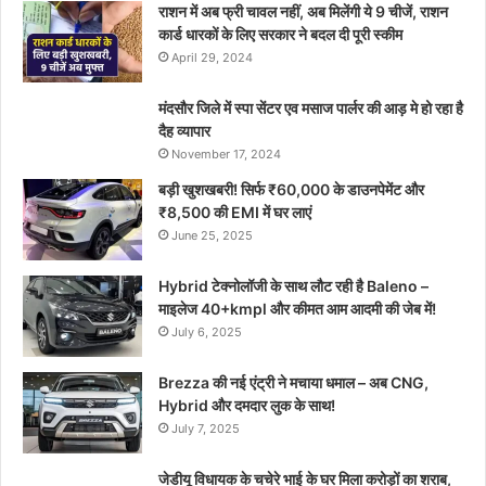
राशन में अब फ्री चावल नहीं, अब मिलेंगी ये 9 चीजें, राशन
कार्ड धारकों के लिए सरकार ने बदल दी पूरी स्कीम
April 29, 2024
मंदसौर जिले में स्पा सेंटर एव मसाज पार्लर की आड़ मे हो रहा है
दैह व्यापार
November 17, 2024
बड़ी खुशखबरी! सिर्फ ₹60,000 के डाउनपेमेंट और
₹8,500 की EMI में घर लाएं
June 25, 2025
Hybrid टेक्नोलॉजी के साथ लौट रही है Baleno –
माइलेज 40+kmpl और कीमत आम आदमी की जेब में!
July 6, 2025
Brezza की नई एंट्री ने मचाया धमाल – अब CNG,
Hybrid और दमदार लुक के साथ!
July 7, 2025
जेडीयू विधायक के चचेरे भाई के घर मिला करोड़ों का शराब,