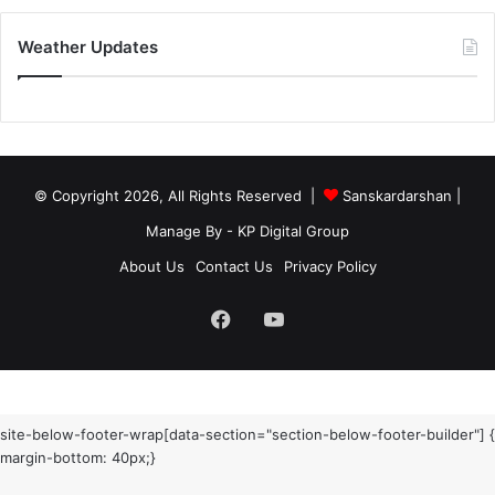
Weather Updates
© Copyright 2026, All Rights Reserved |
Sanskardarshan
|
Manage By - KP Digital Group
About Us
Contact Us
Privacy Policy
Facebook
YouTube
site-below-footer-wrap[data-section="section-below-footer-builder"] {
margin-bottom: 40px;}