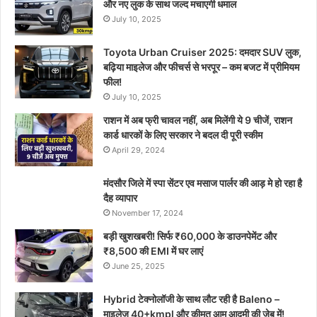
और नए लुक के साथ जल्द मचाएगी धमाल
July 10, 2025
Toyota Urban Cruiser 2025: दमदार SUV लुक,
बढ़िया माइलेज और फीचर्स से भरपूर – कम बजट में प्रीमियम
फील!
July 10, 2025
राशन में अब फ्री चावल नहीं, अब मिलेंगी ये 9 चीजें, राशन
कार्ड धारकों के लिए सरकार ने बदल दी पूरी स्कीम
April 29, 2024
मंदसौर जिले में स्पा सेंटर एव मसाज पार्लर की आड़ मे हो रहा है
दैह व्यापार
November 17, 2024
बड़ी खुशखबरी! सिर्फ ₹60,000 के डाउनपेमेंट और
₹8,500 की EMI में घर लाएं
June 25, 2025
Hybrid टेक्नोलॉजी के साथ लौट रही है Baleno –
माइलेज 40+kmpl और कीमत आम आदमी की जेब में!