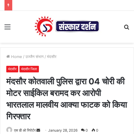
Menu
S
fo
Home
/
उज्जैन संभाग
/
मंदसौर
मंदसौर
मंदसौर जिला
मंदसौर कोतवाली पुलिस द्वारा 04 चोरी की
मोटर साईकिल बरामद कर आरोपी
भारतलाल मालवीय आक्या फाटक को किया
गिरफ्तार
Send
एस डी ओ रिपोर्टर
January 28, 2026
0
0