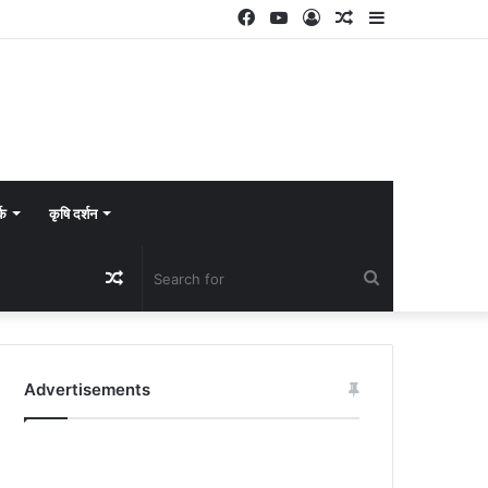
Facebook
YouTube
Log
Random
Sidebar
In
Article
्क
कृषि दर्शन
Random
Search
Article
for
Advertisements