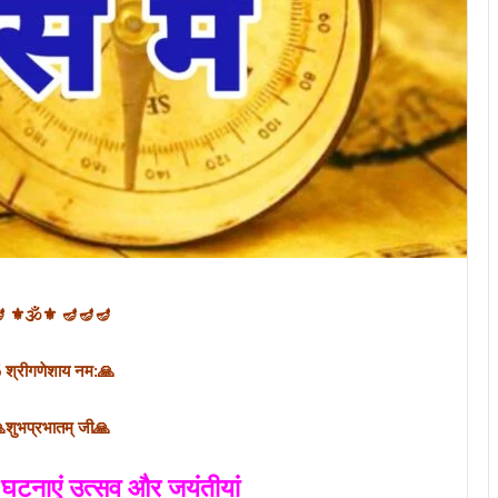
 ⚜🕉⚜ 🪔🪔🪔
्रीगणेशाय नम:🙏
प्रभातम् जी🙏
घटनाएं उत्सव और जयंतीयां