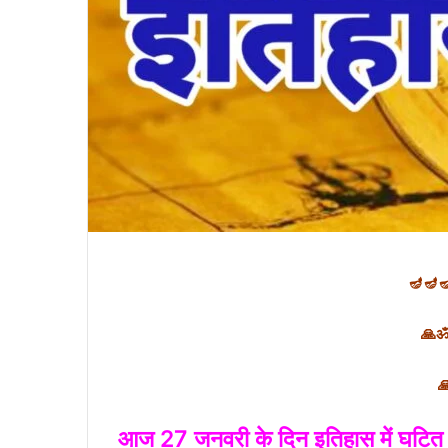
🪔🪔
🙏ॐ श
🙏शुभ
आज 27 जनवरी के दिन इतिहास में घटित 