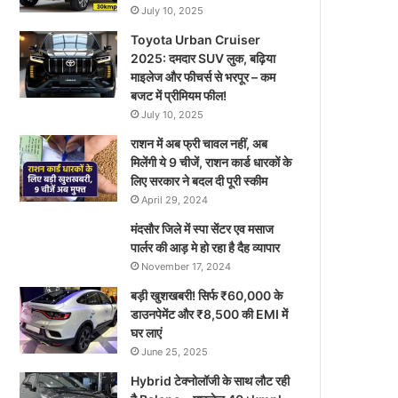
July 10, 2025
Toyota Urban Cruiser
2025: दमदार SUV लुक, बढ़िया
माइलेज और फीचर्स से भरपूर – कम
बजट में प्रीमियम फील!
July 10, 2025
राशन में अब फ्री चावल नहीं, अब
मिलेंगी ये 9 चीजें, राशन कार्ड धारकों के
लिए सरकार ने बदल दी पूरी स्कीम
April 29, 2024
मंदसौर जिले में स्पा सेंटर एव मसाज
पार्लर की आड़ मे हो रहा है दैह व्यापार
November 17, 2024
बड़ी खुशखबरी! सिर्फ ₹60,000 के
डाउनपेमेंट और ₹8,500 की EMI में
घर लाएं
June 25, 2025
Hybrid टेक्नोलॉजी के साथ लौट रही