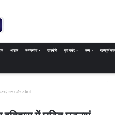
थान
आसाम
मध्यप्रदेश
राजनीति
युवा पसंद
अन्य
महत्वपूर्ण संपर
घटनाएं उत्सव और जयंतीयां