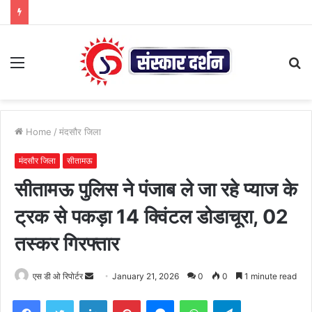
Menu
S
fo
Home
/
मंदसौर जिला
मंदसौर जिला
सीतामऊ
सीतामऊ पुलिस ने पंजाब ले जा रहे प्याज के
ट्रक से पकड़ा 14 क्विंटल डोडाचूरा, 02
तस्कर गिरफ्तार
Send
एस डी ओ रिपोर्टर
January 21, 2026
0
0
1 minute read
an
Facebook
Twitter
LinkedIn
Pinterest
Messenger
WhatsApp
Telegram
email