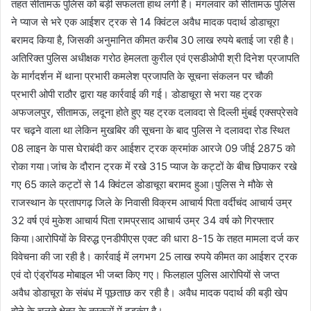
तहत सीतामऊ पुलिस को बड़ी सफलता हाथ लगी है। मंगलवार को सीतामऊ पुलिस
ने प्याज से भरे एक आईशर ट्रक से 14 क्विंटल अवैध मादक पदार्थ डोडाचूरा
बरामद किया है, जिसकी अनुमानित कीमत करीब 30 लाख रुपये बताई जा रही है।
अतिरिक्त पुलिस अधीक्षक गरोठ हेमलता कुरील एवं एसडीओपी श्री दिनेश प्रजापति
के मार्गदर्शन में थाना प्रभारी कमलेश प्रजापति के सूचना संकलन पर चौकी
प्रभारी ओपी राठौर द्वारा यह कार्रवाई की गई। डोडाचूरा से भरा यह ट्रक
अफजलपुर, सीतामऊ, लदूना होते हुए यह ट्रक दलावदा से दिल्ली मुंबई एक्सप्रेसवे
पर चढ़ने वाला था लेकिन मुखबिर की सूचना के बाद पुलिस ने दलावदा रोड स्थित
08 लाइन के पास घेराबंदी कर आईशर ट्रक क्रमांक आरजे 09 जीई 2875 को
रोका गया।जांच के दौरान ट्रक में रखे 315 प्याज के कट्टों के बीच छिपाकर रखे
गए 65 काले कट्टों से 14 क्विंटल डोडाचूरा बरामद हुआ।पुलिस ने मौके से
राजस्थान के प्रतापगढ़ जिले के निवासी विक्रम आचार्य पिता वर्दीचंद आचार्य उम्र
32 वर्ष एवं मुकेश आचार्य पिता रामप्रसाद आचार्य उम्र 34 वर्ष को गिरफ्तार
किया।आरोपियों के विरुद्ध एनडीपीएस एक्ट की धारा 8-15 के तहत मामला दर्ज कर
विवेचना की जा रही है। कार्रवाई में लगभग 25 लाख रुपये कीमत का आईशर ट्रक
एवं दो एंड्रॉयड मोबाइल भी जब्त किए गए। फिलहाल पुलिस आरोपियों से जप्त
अवैध डोडाचूरा के संबंध में पूछताछ कर रही है। अवैध मादक पदार्थ की बड़ी खेप
होने के चलते क्षेत्र के तस्करों में हड़कंप है।