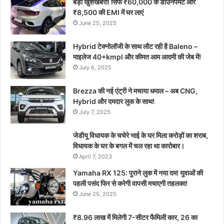
बड़ी खुशखबरी! सिर्फ ₹60,000 के डाउनपेमेंट और
₹8,500 की EMI में घर लाएं
June 25, 2025
Hybrid टेक्नोलॉजी के साथ लौट रही है Baleno –
माइलेज 40+kmpl और कीमत आम आदमी की जेब में!
July 6, 2025
Brezza की नई एंट्री ने मचाया धमाल – अब CNG,
Hybrid और दमदार लुक के साथ!
July 7, 2025
जेडीयू विधायक के चचेरे भाई के घर मिला करोड़ों का शराब,
विधायक के घर के बगल में चल रहा था कारोबार।
April 7, 2023
Yamaha RX 125: पुराने लुक में नया दम! युवाओं की
पहली पसंद फिर से करेगी वापसी मचाएगी तहलका!
June 25, 2025
₹8.96 लाख में मिलेगी 7-सीटर फैमिली कार, 26 का