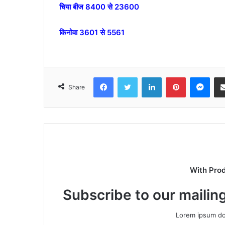
चिया बीज 8400 से 23600
किनोवा 3601 से 5561
Facebook
Twitter
LinkedIn
Pinterest
Mes
Share
With Pro
Subscribe to our mailing
Lorem ipsum dol