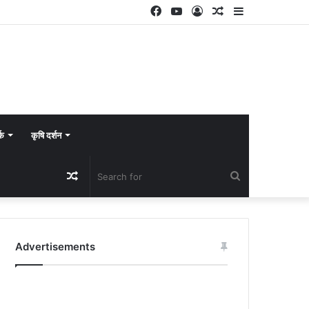
Facebook
YouTube
Log
Random
Sidebar
In
Article
्क
कृषि दर्शन
Random
Search
Article
for
Advertisements