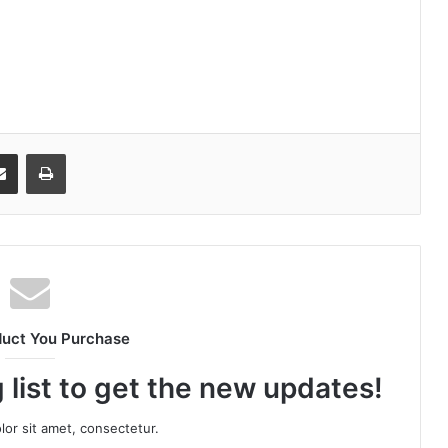
senger
Share via Email
Print
duct You Purchase
 list to get the new updates!
or sit amet, consectetur.