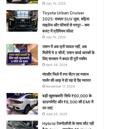
July 10, 2025
Toyota Urban Cruiser
2025: दमदार SUV लुक, बढ़िया
माइलेज और फीचर्स से भरपूर – कम
बजट में प्रीमियम फील!
July 10, 2025
राशन में अब फ्री चावल नहीं, अब
मिलेंगी ये 9 चीजें, राशन कार्ड धारकों के
लिए सरकार ने बदल दी पूरी स्कीम
April 29, 2024
मंदसौर जिले में स्पा सेंटर एव मसाज
पार्लर की आड़ मे हो रहा है दैह व्यापार
November 17, 2024
बड़ी खुशखबरी! सिर्फ ₹60,000 के
डाउनपेमेंट और ₹8,500 की EMI में
घर लाएं
June 25, 2025
Hybrid टेक्नोलॉजी के साथ लौट रही