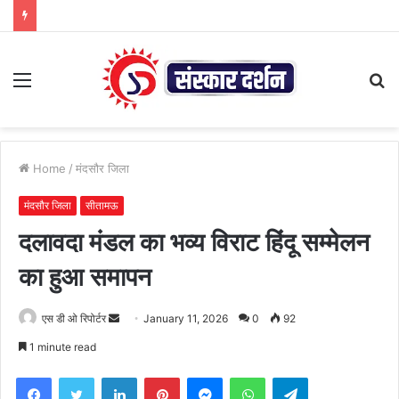
Menu
S
fo
Home
/
मंदसौर जिला
मंदसौर जिला
सीतामऊ
दलावदा मंडल का भव्य विराट हिंदू सम्मेलन
का हुआ समापन
Send
एस डी ओ रिपोर्टर
January 11, 2026
0
92
an
1 minute read
email
Facebook
Twitter
LinkedIn
Pinterest
Messenger
WhatsApp
Telegram