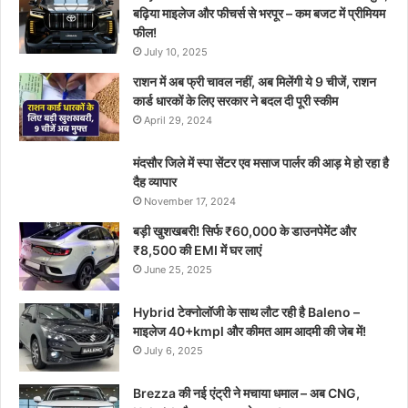
बढ़िया माइलेज और फीचर्स से भरपूर – कम बजट में प्रीमियम
फील!
July 10, 2025
राशन में अब फ्री चावल नहीं, अब मिलेंगी ये 9 चीजें, राशन
कार्ड धारकों के लिए सरकार ने बदल दी पूरी स्कीम
April 29, 2024
मंदसौर जिले में स्पा सेंटर एव मसाज पार्लर की आड़ मे हो रहा है
दैह व्यापार
November 17, 2024
बड़ी खुशखबरी! सिर्फ ₹60,000 के डाउनपेमेंट और
₹8,500 की EMI में घर लाएं
June 25, 2025
Hybrid टेक्नोलॉजी के साथ लौट रही है Baleno –
माइलेज 40+kmpl और कीमत आम आदमी की जेब में!
July 6, 2025
Brezza की नई एंट्री ने मचाया धमाल – अब CNG,