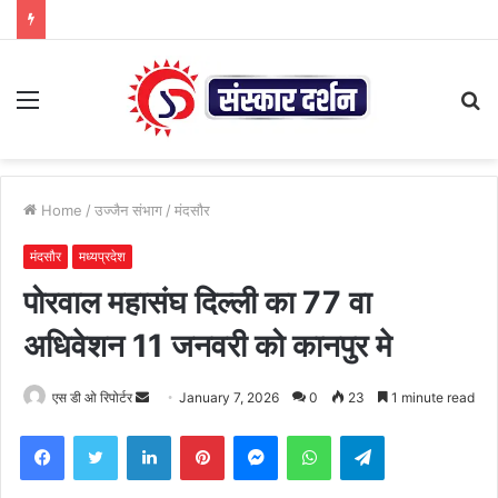
Menu
S
fo
Home
/
उज्जैन संभाग
/
मंदसौर
मंदसौर
मध्यप्रदेश
पोरवाल महासंघ दिल्ली का 77 वा
अधिवेशन 11 जनवरी को कानपुर मे
Send
एस डी ओ रिपोर्टर
January 7, 2026
0
23
1 minute read
an
Facebook
Twitter
LinkedIn
Pinterest
Messenger
WhatsApp
Telegram
email