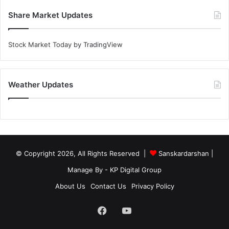
Share Market Updates
Stock Market Today
by TradingView
Weather Updates
© Copyright 2026, All Rights Reserved |
Sanskardarshan
|
Manage By - KP Digital Group
About Us
Contact Us
Privacy Policy
Facebook
YouTube