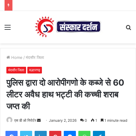
Menu
S
fo
Home
/
मंदसौर जिला
मंदसौर जिला
मल्हारगढ़
पुलिस द्वारा दो आरोपीगणो के कब्जे से 60
लीटर अवैध हाथ भट्टी की कच्ची शराब
जप्त की
Send
एस डी ओ रिपोर्टर
January 2, 2026
0
1
1 minute read
an
Facebook
Twitter
LinkedIn
Pinterest
Messenger
WhatsApp
Telegram
email