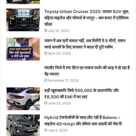
Toyota Urban Cruiser 2025: दमदार SUV लुक,
बढ़िया माइलेज और फीचर्स से भरपूर – कम बजट में प्रीमियम
फील!
July 10, 2025
राशन में अब फ्री चावल नहीं, अब मिलेंगी ये 9 चीजें, राशन
कार्ड धारकों के लिए सरकार ने बदल दी पूरी स्कीम
April 29, 2024
मंदसौर जिले में स्पा सेंटर एव मसाज पार्लर की आड़ मे हो रहा है
दैह व्यापार
November 17, 2024
बड़ी खुशखबरी! सिर्फ ₹60,000 के डाउनपेमेंट और
₹8,500 की EMI में घर लाएं
June 25, 2025
Hybrid टेक्नोलॉजी के साथ लौट रही है Baleno –
माइलेज 40+kmpl और कीमत आम आदमी की जेब में!
July 6, 2025