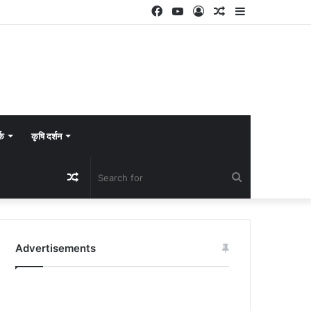
Facebook
YouTube
Log
Random
Sidebar
In
Article
्क
कृषि दर्शन
Random
Search
Article
for
Advertisements