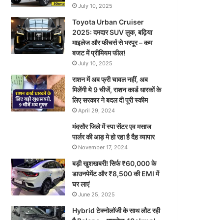
July 10, 2025
Toyota Urban Cruiser
2025: दमदार SUV लुक, बढ़िया
माइलेज और फीचर्स से भरपूर – कम
बजट में प्रीमियम फील!
July 10, 2025
राशन में अब फ्री चावल नहीं, अब
मिलेंगी ये 9 चीजें, राशन कार्ड धारकों के
लिए सरकार ने बदल दी पूरी स्कीम
April 29, 2024
मंदसौर जिले में स्पा सेंटर एव मसाज
पार्लर की आड़ मे हो रहा है दैह व्यापार
November 17, 2024
बड़ी खुशखबरी! सिर्फ ₹60,000 के
डाउनपेमेंट और ₹8,500 की EMI में
घर लाएं
June 25, 2025
Hybrid टेक्नोलॉजी के साथ लौट रही