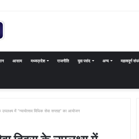
थान
आसाम
मध्यप्रदेश
राजनीति
युवा पसंद
अन्य
महत्वपूर्ण संपर
 उपलक्ष्य में “न्यायोत्सव विधिक सेवा सप्ताह” का आयोजन