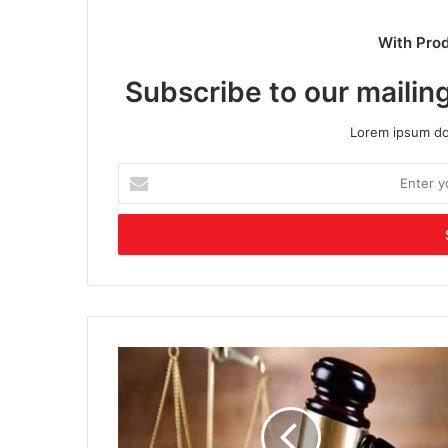
With Pro
Subscribe to our mailing
Lorem ipsum dol
Enter
your
Email
address