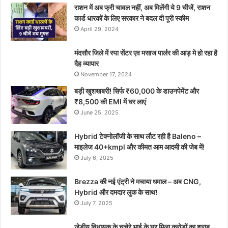
राशन में अब फ्री चावल नहीं, अब मिलेंगी ये 9 चीजें, राशन
कार्ड धारकों के लिए सरकार ने बदल दी पूरी स्कीम
April 29, 2024
मंदसौर जिले में स्पा सेंटर एव मसाज पार्लर की आड़ मे हो रहा है
दैह व्यापार
November 17, 2024
बड़ी खुशखबरी! सिर्फ ₹60,000 के डाउनपेमेंट और
₹8,500 की EMI में घर लाएं
June 25, 2025
Hybrid टेक्नोलॉजी के साथ लौट रही है Baleno –
माइलेज 40+kmpl और कीमत आम आदमी की जेब में!
July 6, 2025
Brezza की नई एंट्री ने मचाया धमाल – अब CNG,
Hybrid और दमदार लुक के साथ!
July 7, 2025
जेडीयू विधायक के चचेरे भाई के घर मिला करोड़ों का शराब,