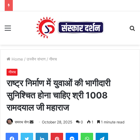
Menu
S
fo
Home
/
उज्जैन संभाग
/
नीमच
नीमच
राष्ट्र निर्माण में युवाओं की भागीदारी
सुनिश्चित होना चाहिए श्री 1008
रामदयाल जी महाराज
Send
समरथ सेन
October 28, 2025
0
1
1 minute read
an
Facebook
Twitter
LinkedIn
Pinterest
Messenger
WhatsApp
Telegram
email