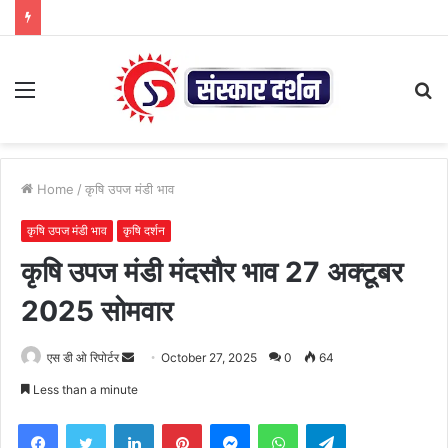
Menu
S
fo
Home
/
कृषि उपज मंडी भाव
कृषि उपज मंडी भाव
कृषि दर्शन
कृषि उपज मंडी मंदसौर भाव 27 अक्टूबर
2025 सोमवार
Send
एस डी ओ रिपोर्टर
October 27, 2025
0
64
an
Less than a minute
email
Facebook
Twitter
LinkedIn
Pinterest
Messenger
WhatsApp
Telegram