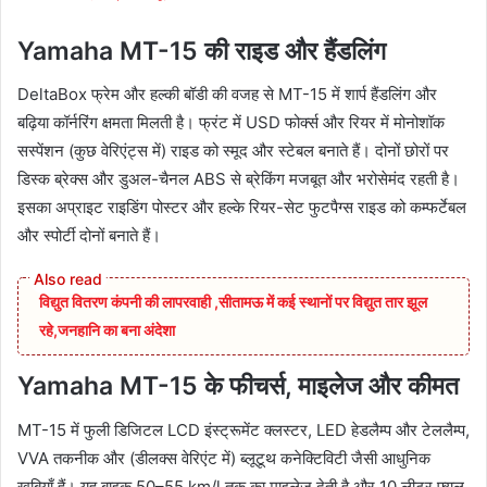
Yamaha MT-15 की राइड और हैंडलिंग
DeltaBox फ्रेम और हल्की बॉडी की वजह से MT-15 में शार्प हैंडलिंग और
बढ़िया कॉर्नरिंग क्षमता मिलती है। फ्रंट में USD फोर्क्स और रियर में मोनोशॉक
सस्पेंशन (कुछ वेरिएंट्स में) राइड को स्मूद और स्टेबल बनाते हैं। दोनों छोरों पर
डिस्क ब्रेक्स और डुअल-चैनल ABS से ब्रेकिंग मजबूत और भरोसेमंद रहती है।
इसका अप्राइट राइडिंग पोस्टर और हल्के रियर-सेट फुटपैग्स राइड को कम्फर्टेबल
और स्पोर्टी दोनों बनाते हैं।
विद्युत वितरण कंपनी की लापरवाही ,सीतामऊ में कई स्थानों पर विद्युत तार झूल
रहे,जनहानि का बना अंदेशा
Yamaha MT-15 के फीचर्स, माइलेज और कीमत
MT-15 में फुली डिजिटल LCD इंस्ट्रूमेंट क्लस्टर, LED हेडलैम्प और टेललैम्प,
VVA तकनीक और (डीलक्स वेरिएंट में) ब्लूटूथ कनेक्टिविटी जैसी आधुनिक
खूबियाँ हैं। यह बाइक 50–55 km/l तक का माइलेज देती है और 10 लीटर फ्यूल