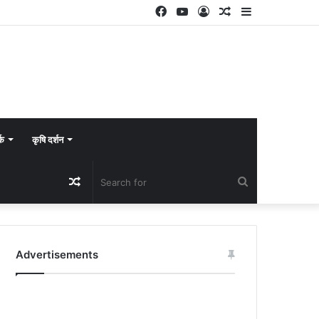
Facebook
YouTube
Log
Random
Sidebar
In
Article
्क
कृषि दर्शन
Random
Search
Article
for
Advertisements