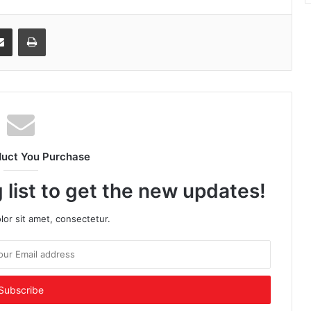
senger
Share via Email
Print
duct You Purchase
 list to get the new updates!
or sit amet, consectetur.