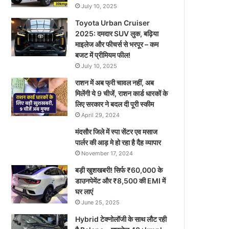
July 10, 2025
Toyota Urban Cruiser
2025: दमदार SUV लुक, बढ़िया
माइलेज और फीचर्स से भरपूर – कम
बजट में प्रीमियम फील!
July 10, 2025
राशन में अब फ्री चावल नहीं, अब
मिलेंगी ये 9 चीजें, राशन कार्ड धारकों के
लिए सरकार ने बदल दी पूरी स्कीम
April 29, 2024
मंदसौर जिले में स्पा सेंटर एव मसाज
पार्लर की आड़ मे हो रहा है दैह व्यापार
November 17, 2024
बड़ी खुशखबरी! सिर्फ ₹60,000 के
डाउनपेमेंट और ₹8,500 की EMI में
घर लाएं
June 25, 2025
Hybrid टेक्नोलॉजी के साथ लौट रही