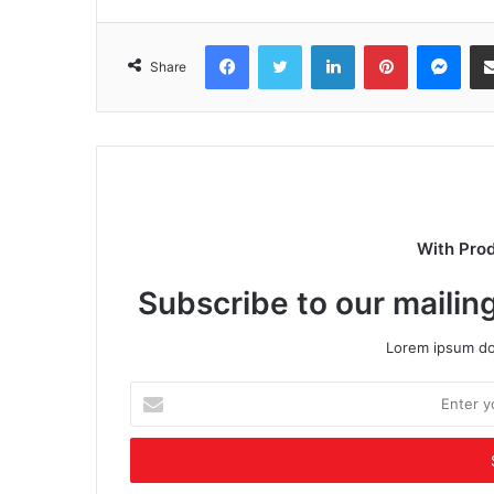
Facebook
Twitter
LinkedIn
Pinterest
Mes
Share
With Pro
Subscribe to our mailing
Lorem ipsum dol
Enter
your
Email
address