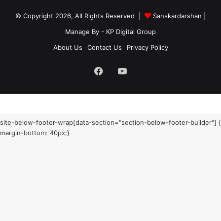
© Copyright 2026, All Rights Reserved |
Sanskardarshan
|
Manage By - KP Digital Group
About Us
Contact Us
Privacy Policy
Facebook
YouTube
site-below-footer-wrap[data-section="section-below-footer-builder"] {
margin-bottom: 40px;}