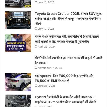
July 10, 2025
Toyota Urban Cruiser 2025: दमदार SUV लुक,
बढ़िया माइलेज और फीचर्स से भरपूर – कम बजट में प्रीमियम
फील!
July 10, 2025
राशन में अब फ्री चावल नहीं, अब मिलेंगी ये 9 चीजें, राशन
कार्ड धारकों के लिए सरकार ने बदल दी पूरी स्कीम
April 29, 2024
मंदसौर जिले में स्पा सेंटर एव मसाज पार्लर की आड़ मे हो रहा है
दैह व्यापार
November 17, 2024
बड़ी खुशखबरी! सिर्फ ₹60,000 के डाउनपेमेंट और
₹8,500 की EMI में घर लाएं
June 25, 2025
Hybrid टेक्नोलॉजी के साथ लौट रही है Baleno –
माइलेज 40+kmpl और कीमत आम आदमी की जेब में!