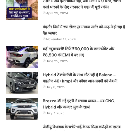
राशन में अब फ्री चावल नहीं, अब मिलेंगी ये 9 चीजें, राशन
कार्ड धारकों के लिए सरकार ने बदल दी पूरी स्कीम
April 29, 2024
मंदसौर जिले में स्पा सेंटर एव मसाज पार्लर की आड़ मे हो रहा है
दैह व्यापार
November 17, 2024
बड़ी खुशखबरी! सिर्फ ₹60,000 के डाउनपेमेंट और
₹8,500 की EMI में घर लाएं
June 25, 2025
Hybrid टेक्नोलॉजी के साथ लौट रही है Baleno –
माइलेज 40+kmpl और कीमत आम आदमी की जेब में!
July 6, 2025
Brezza की नई एंट्री ने मचाया धमाल – अब CNG,
Hybrid और दमदार लुक के साथ!
July 7, 2025
जेडीयू विधायक के चचेरे भाई के घर मिला करोड़ों का शराब,