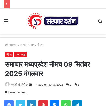
Menu
S
fo
Home
/
उज्जैन संभाग
/
नीमच
नीमच
मध्यप्रदेश
समाचार मध्यप्रदेश नीमच 09 सितंबर
2025 मंगलवार
Send
एस डी ओ रिपोर्टर
September 8, 2025
0
9
an
7 minutes read
email
Facebook
Twitter
LinkedIn
Pinterest
Messenger
WhatsApp
Telegram