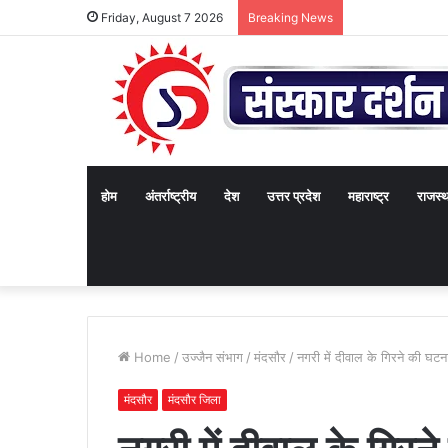
Friday, August 7 2026
Breaking News
होम
अंतर्राष्ट्रीय
देश
उत्तर प्रदेश
महाराष्ट्र
राजस्
Home
/
उज्जैन संभाग
/
मंदसौर
/
नगरी में दीवाल के गिरने की घटन
मंदसौर
मंदसौर जिला