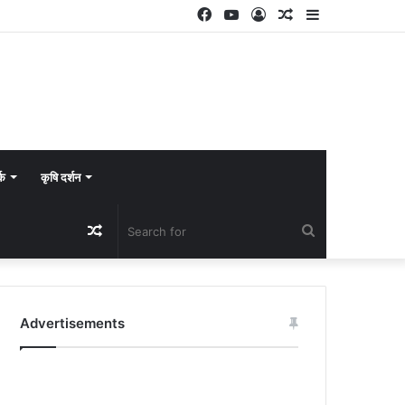
Facebook
YouTube
Log
Random
Sidebar
In
Article
्क
कृषि दर्शन
Random
Search
Article
for
Advertisements