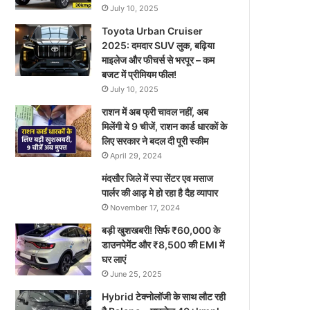
July 10, 2025
Toyota Urban Cruiser
2025: दमदार SUV लुक, बढ़िया
माइलेज और फीचर्स से भरपूर – कम
बजट में प्रीमियम फील!
July 10, 2025
राशन में अब फ्री चावल नहीं, अब
मिलेंगी ये 9 चीजें, राशन कार्ड धारकों के
लिए सरकार ने बदल दी पूरी स्कीम
April 29, 2024
मंदसौर जिले में स्पा सेंटर एव मसाज
पार्लर की आड़ मे हो रहा है दैह व्यापार
November 17, 2024
बड़ी खुशखबरी! सिर्फ ₹60,000 के
डाउनपेमेंट और ₹8,500 की EMI में
घर लाएं
June 25, 2025
Hybrid टेक्नोलॉजी के साथ लौट रही