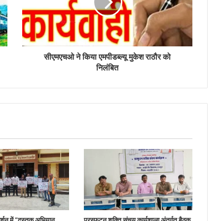
सीएमएचओ ने किया एमपीडब्ल्यू मुकेश राठौर को
निलंबित
दर्शन में “दस्तक अभियान,‌
प्रस्फुटन शक्ति संचय कार्यशाला अंतर्गत बैठक