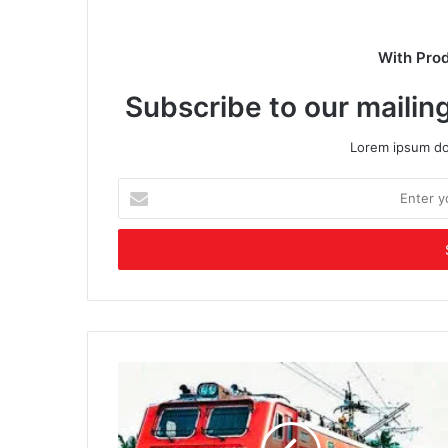
With Pro
Subscribe to our mailing
Lorem ipsum dol
Enter
your
Email
address