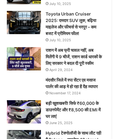
July 10, 2025
Toyota Urban Cruiser
2025: दमदार SUV लुक, बढ़िया
माइलेज और फीचर्स से भरपूर – कम
बजट में प्रीमियम फील!
July 10, 2025
राशन में अब फ्री चावल नहीं, अब
मिलेंगी ये 9 चीजें, राशन कार्ड धारकों के
लिए सरकार ने बदल दी पूरी स्कीम
April 29, 2024
मंदसौर जिले में स्पा सेंटर एव मसाज
पार्लर की आड़ मे हो रहा है दैह व्यापार
November 17, 2024
बड़ी खुशखबरी! सिर्फ ₹60,000 के
डाउनपेमेंट और ₹8,500 की EMI में
घर लाएं
June 25, 2025
Hybrid टेक्नोलॉजी के साथ लौट रही