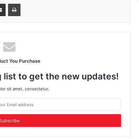
senger
Share via Email
Print
duct You Purchase
 list to get the new updates!
or sit amet, consectetur.