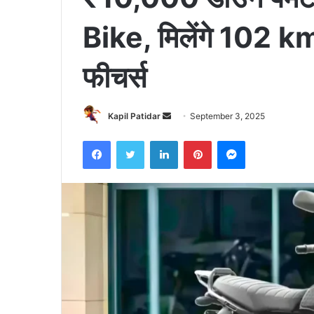
Bike, मिलेंगे 102 
फीचर्स
Send
Kapil Patidar
September 3, 2025
an
Facebook
Twitter
LinkedIn
Pinterest
Messenger
email