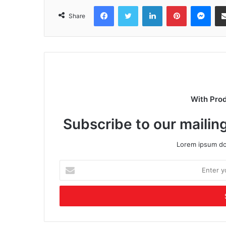
Facebook
Twitter
LinkedIn
Pinterest
Mes
Share
With Pro
Subscribe to our mailing
Lorem ipsum dol
Enter
your
Email
address