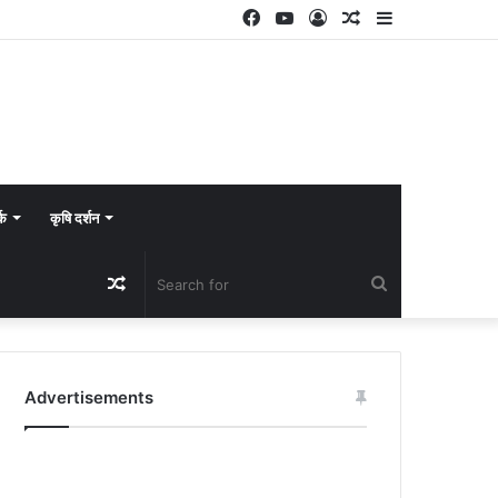
Facebook
YouTube
Log
Random
Sidebar
In
Article
्क
कृषि दर्शन
Random
Search
Article
for
Advertisements