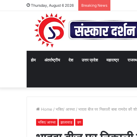
Thursday, August 6 2026
Breaking News
होम
अंतर्राष्ट्रीय
देश
उत्तर प्रदेश
महाराष्ट्र
राजस्
Home
/
भक्ति/ आस्था
/
भादवा बीज पर निकाली बाबा रामदेव की शोभ
भक्ति/ आस्था
झालावाड़
डग