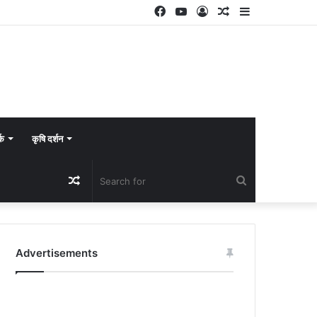
Facebook
YouTube
Log
Random
Sidebar
In
Article
्क
कृषि दर्शन
Random
Search
Article
for
Advertisements