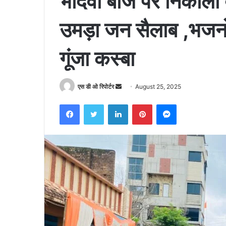
भादवा बीज पर निकाली ब
उमड़ा जन सैलाब ,भजनो
गूंजा कस्बा
Send
एस डी ओ रिपोर्टर
August 25, 2025
an
Facebook
Twitter
LinkedIn
Pinterest
Messenger
email