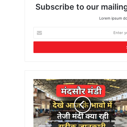
Subscribe to our mailing
Lorem ipsum dol
Enter
your
Email
address