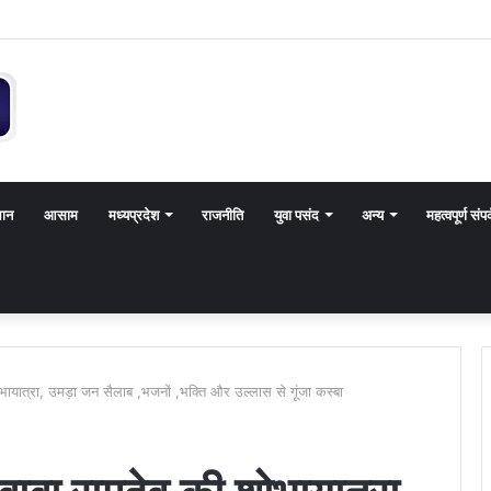
थान
आसाम
मध्यप्रदेश
राजनीति
युवा पसंद
अन्य
महत्वपूर्ण संपर
ायात्रा, उमड़ा जन सैलाब ,भजनों ,भक्ति और उल्लास से गूंजा कस्बा