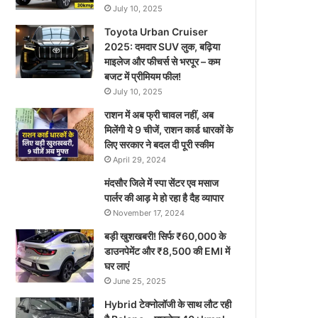
July 10, 2025
Toyota Urban Cruiser
2025: दमदार SUV लुक, बढ़िया
माइलेज और फीचर्स से भरपूर – कम
बजट में प्रीमियम फील!
July 10, 2025
राशन में अब फ्री चावल नहीं, अब
मिलेंगी ये 9 चीजें, राशन कार्ड धारकों के
लिए सरकार ने बदल दी पूरी स्कीम
April 29, 2024
मंदसौर जिले में स्पा सेंटर एव मसाज
पार्लर की आड़ मे हो रहा है दैह व्यापार
November 17, 2024
बड़ी खुशखबरी! सिर्फ ₹60,000 के
डाउनपेमेंट और ₹8,500 की EMI में
घर लाएं
June 25, 2025
Hybrid टेक्नोलॉजी के साथ लौट रही