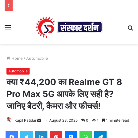
Menu
S
fo
Home
/
Automobile
Automobile
क्या ₹44,200 का Realme GT 8
Pro Max 5G आपके लिए सही है?
जानिए बैटरी, कैमरा और फीचर्स!
Send
Kapil Patidar
August 23, 2025
0
1
1 minute read
an
Facebook
Twitter
LinkedIn
Pinterest
Messenger
WhatsApp
Telegram
email