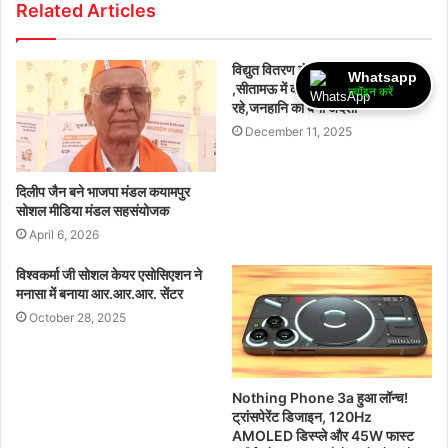
Related Articles
विद्युत वितरण कंपनी की लापरवाही
Whatsapp
,सीतामऊ में कई स्थानों पर विद्युत तार झूल
ज्वॉइन करें
रहे,जनहानि का बना अंदेशा
December 11, 2025
दिलीप जैन बने भाजपा मंडल कयामपुर
सोशल मीडिया मंडल सहसंयोजक
April 6, 2026
विश्वकर्मा जी सोशल केयर एसोसिएशन ने
मनासा में बनाया आर.आर.आर. सेंटर
October 28, 2025
Nothing Phone 3a हुआ लॉन्च!
ट्रांसपेरेंट डिजाइन, 120Hz
AMOLED डिस्प्ले और 45W फास्ट