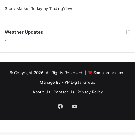
Stock Market Today
by TradingView
Weather Updates
© Copyright 2026, All Rights Reserved |
Sanskardarshan
|
Manage By - KP Digital Group
About Us
Contact Us
Privacy Policy
Facebook
YouTube