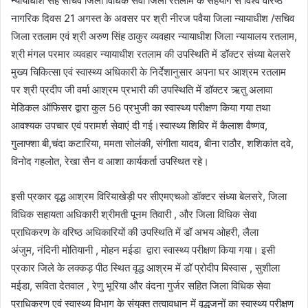
न्यायाधीश सह सचिव जिला विधिक सेवा जिला रतलाम के सहयोग से विश्व वरिष्ठ
नागरिक दिवस 21 अगस्त के अवसर पर श्री नीरज पवैया जिला न्यायाधीश /सचिव
जिला रतलाम एवं श्री अरुण सिंह ठाकुर व्यवहार न्यायाधीश जिला न्यायालय रतलाम,
श्री मंगल परमार व्यवहार न्यायाधीश रतलाम की उपस्थिति में डॉक्टर संध्या बेलसरे
मुख्य चिकित्सा एवं स्वास्थ्य अधिकारी के निर्देशानुसार अपना घर आश्रम रतलाम
पर श्री प्रदीप जी वर्मा आश्रम प्रभारी की उपस्थिति में डॉक्टर ऋतु अलावा
मेडिकल ऑफिसर द्वारा कुल 56 प्रभुजी का स्वास्थ्य परीक्षण किया गया तथा
आवश्यक उपचार एवं परामर्श सेवाएं दी गई।स्वास्थ्य शिविर में कैलाश वैष्णव,
गुलाफ्शा बी,चंदा कटारिया, ममता सोलंकी, संगीता यादव, बीना राठौर, शशिकांत दवे,
विनोद गहलोत, रेखा सैन व आशा कार्यकर्ता उपस्थित रहे।
इसी प्रकार वृद्ध आश्रम विरियाखेड़ी पर सीएमएचओ डॉक्टर संध्या बेलसरे, जिला
विधिक सहायता अधिकारी श्रीमती पूनम तिवारी , और जिला विधिक सेवा
प्राधिकरण के वरिष्ठ अधिकारियों की उपस्थिति में डॉ अभय ओहरी, लैला
अंजुम, नंदिनी मोतियानी , मोहन मईडा द्वारा स्वास्थ्य परीक्षण किया गया। इसी
प्रकार जिले के लक्कड़ पीठ स्थित वृद्ध आश्रम में डॉ प्रोदीप बिस्वास , सुशीला
मईडा, सविता देतवाल , रेणु भूरिया और वंदना गुर्जर सहित जिला विधिक सेवा
प्राधिकरण एवं स्वास्थ्य विभाग के संयुक्त तत्वावधान में वृद्धजनों का स्वास्थ्य परीक्षण