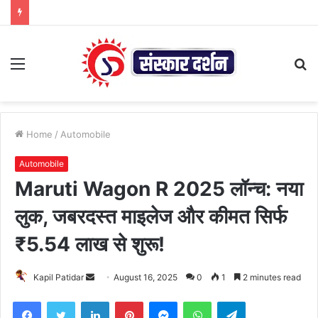
Menu
S
fo
Home
/
Automobile
Automobile
Maruti Wagon R 2025 लॉन्च: नया
लुक, जबरदस्त माइलेज और कीमत सिर्फ
₹5.54 लाख से शुरू!
Send
Kapil Patidar
August 16, 2025
0
1
2 minutes read
an
Facebook
Twitter
LinkedIn
Pinterest
Messenger
WhatsApp
Telegram
email