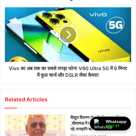
Vivo का अब तक का सबसे तगड़ा फोन! V60 Ultra 5G में 9 मिनट
में फुल चार्ज और DSLR जैसा कैमरा!
Related Articles
विद्युत वितरण कंपनी की लापरवाही
Whatsapp
,सीतामऊ में कई स्थानों पर विद्युत तार झूल
ज्वॉइन करें
रहे,जनहानि का बना अंदेशा