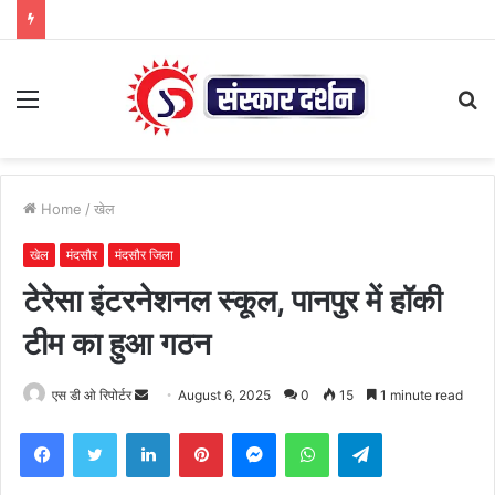
Menu
S
fo
Home
/
खेल
खेल
मंदसौर
मंदसौर जिला
टेरेसा इंटरनेशनल स्कूल, पानपुर में हॉकी
टीम का हुआ गठन
Send
एस डी ओ रिपोर्टर
August 6, 2025
0
15
1 minute read
an
Facebook
Twitter
LinkedIn
Pinterest
Messenger
WhatsApp
Telegram
email