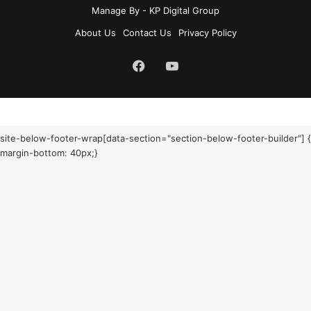
Manage By - KP Digital Group
About Us
Contact Us
Privacy Policy
Facebook
YouTube
site-below-footer-wrap[data-section="section-below-footer-builder"] {
margin-bottom: 40px;}