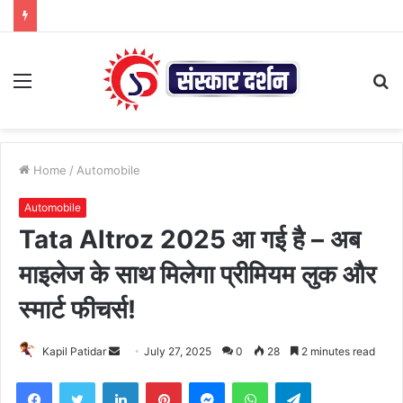
Menu
S
fo
Home
/
Automobile
Automobile
Tata Altroz 2025 आ गई है – अब
माइलेज के साथ मिलेगा प्रीमियम लुक और
स्मार्ट फीचर्स!
Send
Kapil Patidar
July 27, 2025
0
28
2 minutes read
an
Facebook
Twitter
LinkedIn
Pinterest
Messenger
WhatsApp
Telegram
email