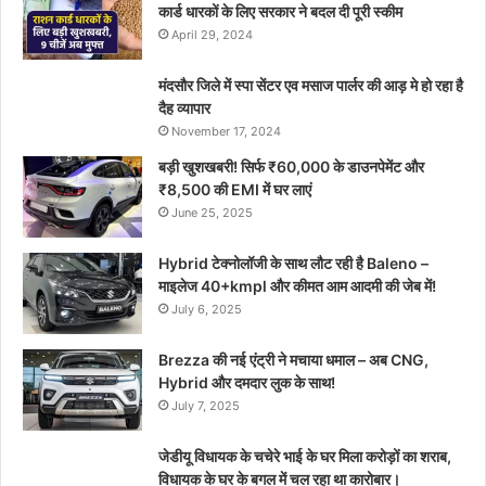
कार्ड धारकों के लिए सरकार ने बदल दी पूरी स्कीम
April 29, 2024
मंदसौर जिले में स्पा सेंटर एव मसाज पार्लर की आड़ मे हो रहा है
दैह व्यापार
November 17, 2024
बड़ी खुशखबरी! सिर्फ ₹60,000 के डाउनपेमेंट और
₹8,500 की EMI में घर लाएं
June 25, 2025
Hybrid टेक्नोलॉजी के साथ लौट रही है Baleno –
माइलेज 40+kmpl और कीमत आम आदमी की जेब में!
July 6, 2025
Brezza की नई एंट्री ने मचाया धमाल – अब CNG,
Hybrid और दमदार लुक के साथ!
July 7, 2025
जेडीयू विधायक के चचेरे भाई के घर मिला करोड़ों का शराब,
विधायक के घर के बगल में चल रहा था कारोबार।