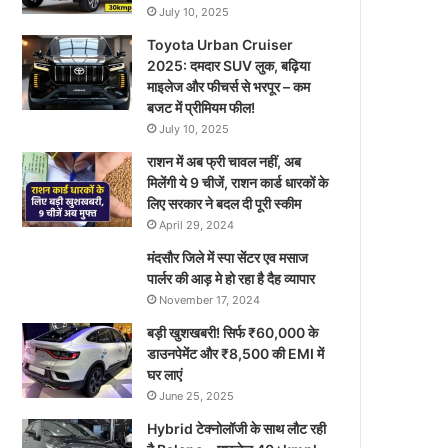
July 10, 2025
Toyota Urban Cruiser
2025: दमदार SUV लुक, बढ़िया
माइलेज और फीचर्स से भरपूर – कम
बजट में प्रीमियम फील!
July 10, 2025
राशन में अब फ्री चावल नहीं, अब
मिलेंगी ये 9 चीजें, राशन कार्ड धारकों के
लिए सरकार ने बदल दी पूरी स्कीम
April 29, 2024
मंदसौर जिले में स्पा सेंटर एव मसाज
पार्लर की आड़ मे हो रहा है दैह व्यापार
November 17, 2024
बड़ी खुशखबरी! सिर्फ ₹60,000 के
डाउनपेमेंट और ₹8,500 की EMI में
घर लाएं
June 25, 2025
Hybrid टेक्नोलॉजी के साथ लौट रही