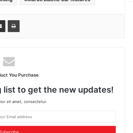
senger
Share via Email
Print
duct You Purchase
 list to get the new updates!
or sit amet, consectetur.