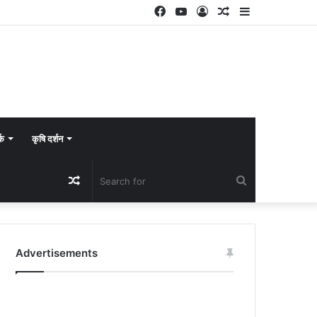
Facebook
YouTube
Log
Random
Sidebar
In
Article
्क
कृषि दर्शन
Random
Search
Article
for
Advertisements