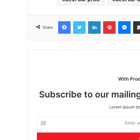
Facebook
Twitter
LinkedIn
Pinterest
Mes
Share
With Pro
Subscribe to our mailing
Lorem ipsum dol
Enter
your
Email
address