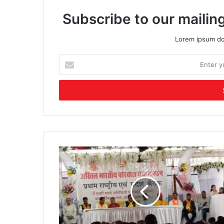
Subscribe to our mailing
Lorem ipsum dol
Enter
your
Email
address