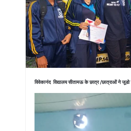
विवेकानंद विद्यालय सीतामऊ के छात्र /छात्राओं ने जूडो कर