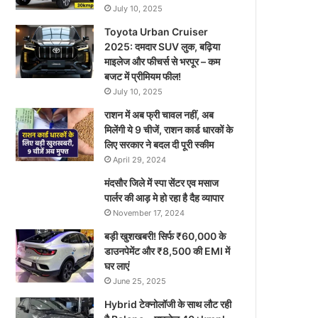
July 10, 2025
Toyota Urban Cruiser
2025: दमदार SUV लुक, बढ़िया
माइलेज और फीचर्स से भरपूर – कम
बजट में प्रीमियम फील!
July 10, 2025
राशन में अब फ्री चावल नहीं, अब
मिलेंगी ये 9 चीजें, राशन कार्ड धारकों के
लिए सरकार ने बदल दी पूरी स्कीम
April 29, 2024
मंदसौर जिले में स्पा सेंटर एव मसाज
पार्लर की आड़ मे हो रहा है दैह व्यापार
November 17, 2024
बड़ी खुशखबरी! सिर्फ ₹60,000 के
डाउनपेमेंट और ₹8,500 की EMI में
घर लाएं
June 25, 2025
Hybrid टेक्नोलॉजी के साथ लौट रही