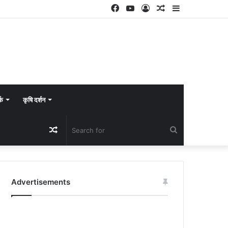
Facebook
YouTube
Log
Random
Sidebar
In
Article
्क
कृषि दर्शन
Random
Search
Article
for
Advertisements