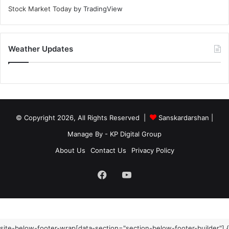
Stock Market Today
by TradingView
Weather Updates
© Copyright 2026, All Rights Reserved |
Sanskardarshan
|
Manage By - KP Digital Group
About Us
Contact Us
Privacy Policy
Facebook
YouTube
site-below-footer-wrap[data-section="section-below-footer-builder"] {