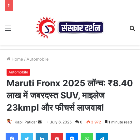
Menu
S
fo
Home
/
Automobile
Automobile
Maruti Fronx 2025 लॉन्च: ₹8.40
लाख में जबरदस्त SUV, माइलेज
23kmpl और फीचर्स लाजवाब!
Send
Kapil Patidar
July 6, 2025
0
3,972
1 minute read
an
Facebook
Twitter
LinkedIn
Pinterest
Messenger
WhatsApp
Telegram
email