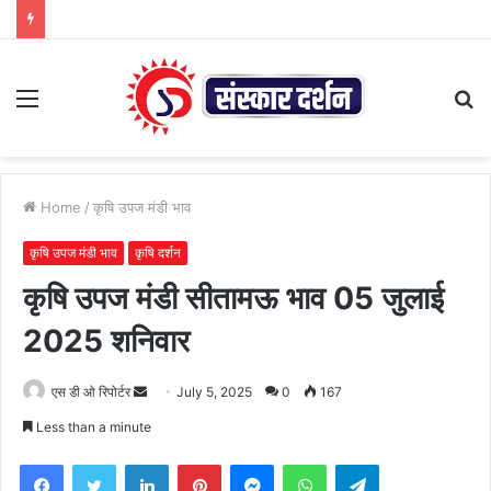
Menu
S
fo
Home
/
कृषि उपज मंडी भाव
कृषि उपज मंडी भाव
कृषि दर्शन
कृषि उपज मंडी सीतामऊ भाव 05 जुलाई
2025 शनिवार
Send
एस डी ओ रिपोर्टर
July 5, 2025
0
167
an
Less than a minute
email
Facebook
Twitter
LinkedIn
Pinterest
Messenger
WhatsApp
Telegram