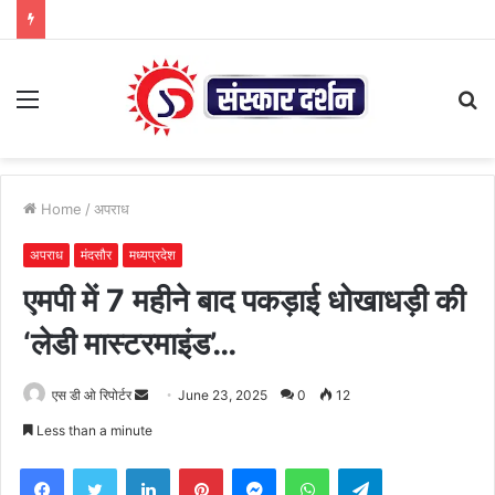
Menu
S
fo
Home
/
अपराध
अपराध
मंदसौर
मध्यप्रदेश
एमपी में 7 महीने बाद पकड़ाई धोखाधड़ी की
‘लेडी मास्टरमाइंड’…
Send
एस डी ओ रिपोर्टर
June 23, 2025
0
12
an
Less than a minute
email
Facebook
Twitter
LinkedIn
Pinterest
Messenger
WhatsApp
Telegram