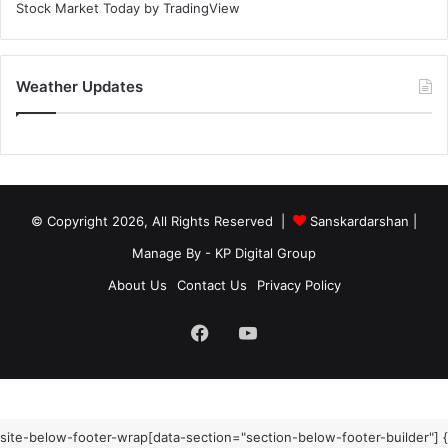
Stock Market Today
by TradingView
Weather Updates
© Copyright 2026, All Rights Reserved |
Sanskardarshan
|
Manage By - KP Digital Group
About Us
Contact Us
Privacy Policy
Facebook
YouTube
site-below-footer-wrap[data-section="section-below-footer-builder"] {