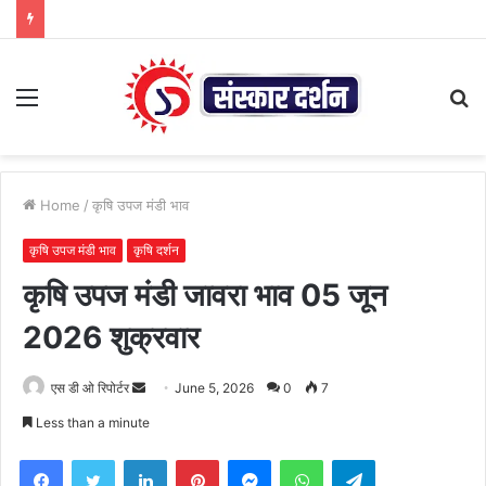
Menu
S
fo
Home
/
कृषि उपज मंडी भाव
कृषि उपज मंडी भाव
कृषि दर्शन
कृषि उपज मंडी जावरा भाव 05 जून
2026 शुक्रवार
Send
एस डी ओ रिपोर्टर
June 5, 2026
0
7
an
Less than a minute
email
Facebook
Twitter
LinkedIn
Pinterest
Messenger
WhatsApp
Telegram