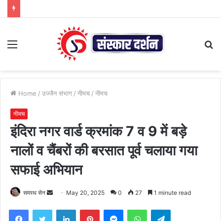
Menu
S
fo
Home
/
उज्जैन संभाग
/
नीमच
/
नीमच
नीमच
इंदिरा नगर वार्ड क्रमांक 7 व 9 में बड़े
नालों व चैंबरों की बरसात पूर्व चलाया गया
सफाई अभियान
Send
समरथ सेन
May 20, 2025
0
27
1 minute read
an
Facebook
Twitter
LinkedIn
Pinterest
Messenger
WhatsApp
Telegram
email