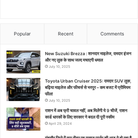
Popular
Recent
Comments
New Suzuki Brezza : शानदार माइलेज, दमदार इंजन
और नए लुक के साथ जल्द मचाएगी धमाल
July 10, 2025
Toyota Urban Cruiser 2025: दमदार SUV लुक,
बढ़िया माइलेज और फीचर्स से भरपूर – कम बजट में प्रीमियम
फील!
July 10, 2025
राशन में अब फ्री चावल नहीं, अब मिलेंगी ये 9 चीजें, राशन
कार्ड धारकों के लिए सरकार ने बदल दी पूरी स्कीम
April 29, 2024
मंदसौर जिले में स्पा सेंटर एव मसाज पार्लर की आड़ मे हो रहा है