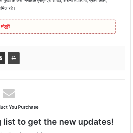
 मुख्य टिकिट निरीक्षक एसएमएच आब्दी, अर्चना उपाध्याय, प्रीती कोल,
ामिल रहे।
मंजूरी
senger
Share via Email
Print
duct You Purchase
 list to get the new updates!