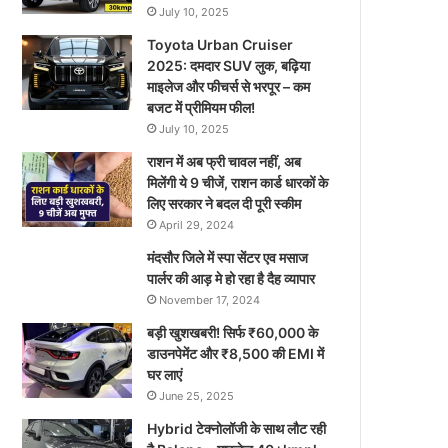
July 10, 2025
Toyota Urban Cruiser
2025: दमदार SUV लुक, बढ़िया
माइलेज और फीचर्स से भरपूर – कम
बजट में प्रीमियम फील!
July 10, 2025
राशन में अब फ्री चावल नहीं, अब
मिलेंगी ये 9 चीजें, राशन कार्ड धारकों के
लिए सरकार ने बदल दी पूरी स्कीम
April 29, 2024
मंदसौर जिले में स्पा सेंटर एव मसाज
पार्लर की आड़ मे हो रहा है दैह व्यापार
November 17, 2024
बड़ी खुशखबरी! सिर्फ ₹60,000 के
डाउनपेमेंट और ₹8,500 की EMI में
घर लाएं
June 25, 2025
Hybrid टेक्नोलॉजी के साथ लौट रही