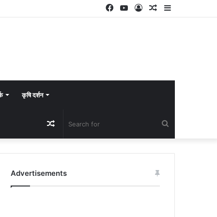
Facebook
YouTube
Log
Random
Sidebar
In
Article
्क
कृषि दर्शन
Random
Search
Article
for
Advertisements