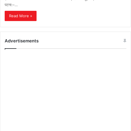
पटना:–…
Read More »
Advertisements