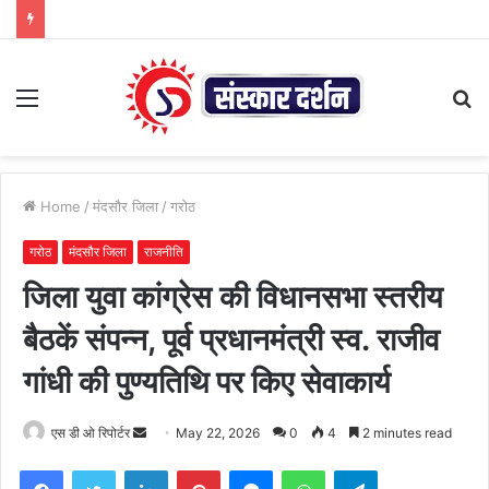
Menu
S
fo
Home
/
मंदसौर जिला
/
गरोठ
गरोठ
मंदसौर जिला
राजनीति
जिला युवा कांग्रेस की विधानसभा स्तरीय
बैठकें संपन्न, पूर्व प्रधानमंत्री स्व. राजीव
गांधी की पुण्यतिथि पर किए सेवाकार्य
Send
एस डी ओ रिपोर्टर
May 22, 2026
0
4
2 minutes read
an
Facebook
Twitter
LinkedIn
Pinterest
Messenger
WhatsApp
Telegram
email