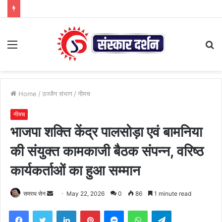
Menu
S
fo
Home
/
उज्जैन संभाग
/
नीमच
नीमच
​भाजपा शक्ति केंद्र पालसोड़ा एवं बामनिया
की संयुक्त कामकाजी बैठक संपन्न, वरिष्ठ
कार्यकर्ताओं का हुआ सम्मान
Send
समरथ सेन
May 22, 2026
0
86
1 minute read
an
Facebook
Twitter
LinkedIn
Pinterest
Messenger
WhatsApp
Telegram
email