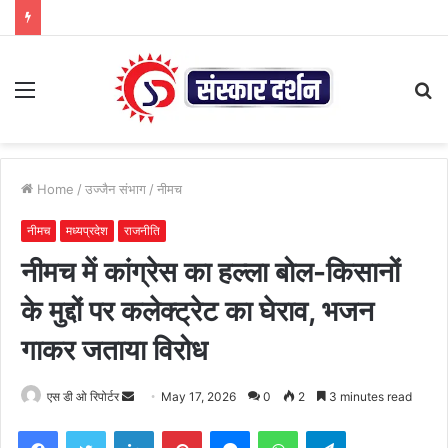
Menu
S
fo
Home
/
उज्जैन संभाग
/
नीमच
नीमच
मध्यप्रदेश
राजनीति
नीमच में कांग्रेस का हल्ला बोल-किसानों
के मुद्दों पर कलेक्ट्रेट का घेराव, भजन
गाकर जताया विरोध
Send
एस डी ओ रिपोर्टर
May 17, 2026
0
2
3 minutes read
an
Facebook
Twitter
LinkedIn
Pinterest
Messenger
WhatsApp
Telegram
email