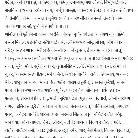
पटेल, अर्जुन धाकड़, मनोहर अम्ब, महेंद्र उपाध्याय, यश लोहार, विष्णु पाटीदार,
बालकिशन धाकड़, रमेश कदम, अर्जुन चावड़ा, अकबर भाई पठान सहित कई नेताओं
ने संबोधित किया। संचालन बृजेश सक्सेना व रणजीतसिंह बबली तंवर ने किया,
जबकि आभार डॉ. पृथ्वीसिंह वर्मा ने माना।
आंदोलन में पूर्व जिला अध्यक्ष अरविंद चोपड़ा, बृजेश मित्तल, नारायण दास बाहेती,
कमल मित्तल, एडवोकेट महेश पाटीदार, ब्लॉक अध्यक्ष मोनू लोक्स, ओम दीवान,
नरेंद्र सिंह राणावत, महेंद्रसिंह सिसोदिया, जीतू बना, ईश्वर मुजावदिया, सत्तू
धाकड़, अल्पसंख्यक जिला अध्यक्ष हिदायतुल्लाह खान, सेवादल जिला अध्यक्ष गजेंद्र
यादव, सुरेश मोदी, सुरेश धनगर, कृपालसिंह मंडलोई, मोहन विश्वकर्मा, खेमा जी
गुर्जर, विक्रम सिंह चौहान, मनीष जैन, अशोक नागोरी, राकेश उपाध्याय, भागचंद
भील, शंभू दान चारण, भारत सिंह अहीर, शराफत हुसैन, इकबाल कुरैशी, संजय
पवार, विधानसभा अध्यक्ष अशोक गुर्जर, पार्षद राकेश सोनकर, पार्षद इकराम
पहलवान, हारून रशीद, राजू माली, सुरेश पटेल, गुलाबचंद पटवारी, लक्ष्मी नारायण
नागदा, इलियास कुरैशी, नानालाल धाकड़, बलवंत यादव, नितिन हसीजा, जगदीश
पुनर, जिनेंद्र नागोरी, धीरज व्यास, जसवंत सिंह राजपूत, गोविंद राठौड़, रिंकू
भानपिया, नवीन नागदा, दिनेश लोहार, वर्दीचंद गोराना, विजय राठौर, जगदीश
राठौर, राजेंद्र वर्मा, जावेद दुर्रानी, अब्दुल हमीद शाह, बेबी मेहरा, विकास प्रजापत,