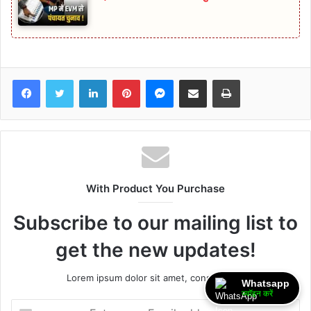
Facebook
Twitter
LinkedIn
Pinterest
Messenger
Share via Email
Print
With Product You Purchase
Subscribe to our mailing list to
get the new updates!
Lorem ipsum dolor sit amet, consectetur.
Whatsapp
ज्वॉइन करें
Enter