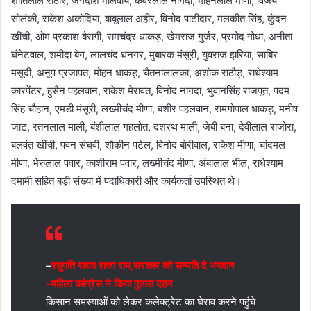
शांतिलाल राठौर, जगदीश मालवीय, कंवरलाल नागदा, मोहनलाल मीणा, विजय
सोलंकी, राकेश अकोदिया, बाबूलाल अहीर, विनोद पाटीदार, मलकीत सिंह, कुंदन
खींची, ओम प्रकाश बैरागी, रामचंद्र धाकड़, खेमराज गुर्जर, प्रमोद गोधा, अनीता
घंनेटवाल, शमीदा बेग, लालचंद धनगर, मुबारक मंसूरी, युवराज झरिया, साबिर
मसूदी, अनूप प्रजापत, मोहन धाकड़, चैतनालालका, अशोक राठौड़, राधेश्याम
कारपेंटर, हुसैन पहलवान, राकेश मेरावत, विनोद नागदा, भुवानसिंह राजपूत, पदम
सिंह चौहान, एमडी मंसूरी, लख्मीचंद मीणा, बशीर पहलवान, रामगोपाल धाकड़, मनीष
जाट, रतनलाल माली, बंशीलाल गहलोत, दशरथ माली, जेबी बना, देवीलाल राजोरा,
बलवंत खींची, पवन संघवी, शौकीन पटेल, विनोद बोरीवाल, राकेश मीणा, चांदमल
मीणा, भेरुलाल पवार, काशीराम पवार, लख्मीचंद मीणा, अंबालाल भील, राधेश्याम
दमामी सहित बड़ी संख्या में पदाधिकारी और कार्यकर्ता उपस्थित थे।
–
रघुपति राघव राजा राम,सरकार को सन्मति दे भगवान
-महिला कांग्रेस ने किया पुतला दहन
​किसान समस्याओं को लेकर कलेक्ट्रेट का घेराव करने पहुंचे