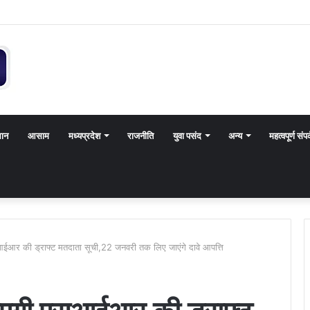
थान
आसाम
मध्यप्रदेश
राजनीति
युवा पसंद
अन्य
महत्वपूर्ण संपर
आर की ड्राफ्ट मतदाता सूची,22 जनवरी तक लिए जाएंगे दावे आपत्ति