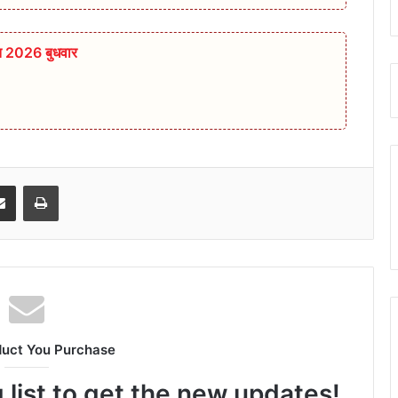
त 2026 बुधवार
senger
Share via Email
Print
duct You Purchase
 list to get the new updates!