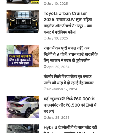
July 10, 2025
Toyota Urban Cruiser
2025: दमदार SUV लुक, बढ़िया
माइलेज और फीचर्स से भरपूर – कम
बजट में प्रीमियम फील!
July 10, 2025
राशन में अब फ्री चावल नहीं, अब
मिलेंगी ये 9 चीजें, राशन कार्ड धारकों के
लिए सरकार ने बदल दी पूरी स्कीम
April 29, 2024
मंदसौर जिले में स्पा सेंटर एव मसाज
पार्लर की आड़ मे हो रहा है दैह व्यापार
November 17, 2024
बड़ी खुशखबरी! सिर्फ ₹60,000 के
डाउनपेमेंट और ₹8,500 की EMI में
घर लाएं
June 25, 2025
Hybrid टेक्नोलॉजी के साथ लौट रही