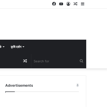
Facebook
YouTube
Log
Random
Sidebar
In
Article
्क
कृषि दर्शन
Random
Search
Article
for
Advertisements