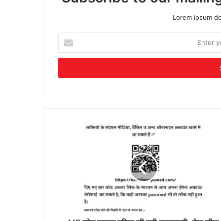
Lorem ipsum dol
Enter
your
Email
address